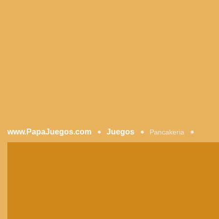
www.PapaJuegos.com
Juegos
Pancakeria