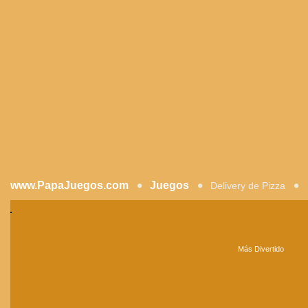
www.PapaJuegos.com
Juegos
Delivery de Pizza
Más Divertido