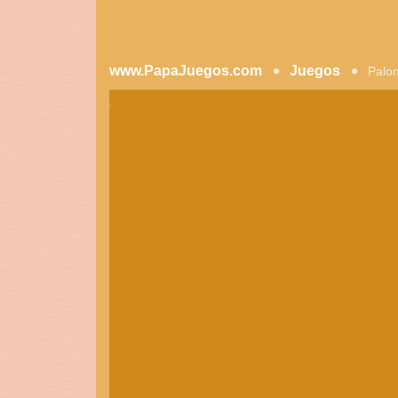
www.PapaJuegos.com
Juegos
Palo