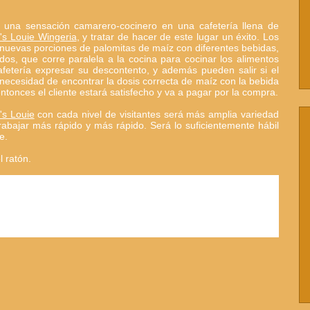
s una sensación camarero-cocinero en una cafetería llena de
's Louie Wingeria
, y tratar de hacer de este lugar un éxito. Los
s nuevas porciones de palomitas de maíz con diferentes bebidas,
os, que corre paralela a la cocina para cocinar los alimentos
afetería expresar su descontento, y además pueden salir si el
necesidad de encontrar la dosis correcta de maíz con la bebida
tonces el cliente estará satisfecho y va a pagar por la compra.
's Louie
con cada nivel de visitantes será más amplia variedad
rabajar más rápido y más rápido. Será lo suficientemente hábil
e.
l ratón.