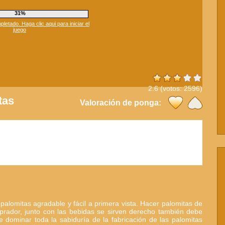
35%
etado. Haga clic aqui para iniciar el
juego
2.6
(votos:
2596
)
tas
Valoración de ponga:
 palomitas agradable y fácil a primera vista. Hacer palomitas de
rador, junto con las bebidas se sirven derecho también debe
dominar toda la sabiduría de la fabricación de las palomitas