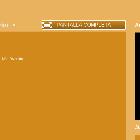
PANTALLA COMPLETA
A
mitas
Más Divertido
J