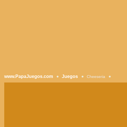
www.PapaJuegos.com
Juegos
Cheeseria