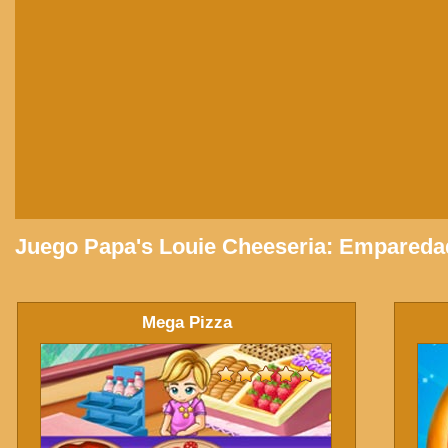
Juego Papa's Louie Cheeseria: Emparedad
Mega Pizza